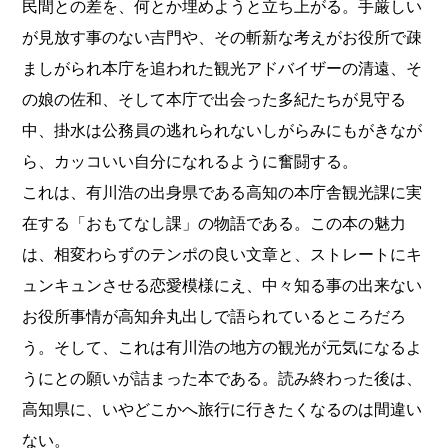
民間との差を、何とか埋めようと立ち上がる。手厳しい
が見放す事のない吉門や、その斬新な考えがお役所で疎
ましがられ本庁を追われた観光アドバイザーの清遠、そ
の娘の佐和、そして本庁で出会った多紀たちが見守る
中、掛水は公務員の逃れられないしがらみにもがきなが
ら、カッコいい自分になれるように奮闘する。
これは、有川浩の出身県である高知の本庁舎観光課に実
在する「おもてなし課」の物語である。この本の魅力
は、相変わらずのテンポの良い文章と、ストレートにキ
ュンキュンさせる恋愛模様にえ、中々知る事の出来ない
お役所事情が高知弁丸出しで語られているところだろ
う。そして、これは有川浩の地方の観光が元気になるよ
うにとの願いが詰まった本である。読み終わった後は、
高知県に、いやどこかへ旅行に行きたくなるのは間違い
ない。