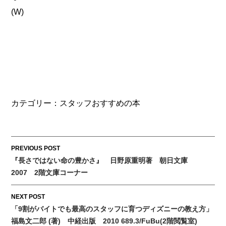
(W)
カテゴリー：
スタッフおすすめの本
Post
PREVIOUS POST
『長さではない命の豊かさ』 日野原重明著 朝日文庫
navigation
2007 2階文庫コーナー
NEXT POST
「9割がバイトでも最高のスタッフに育つディズニーの教え方」
福島文二郎 (著) 中経出版 2010 689.3/FuBu(2階閲覧室)