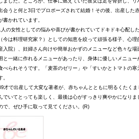
しました。ところが、仕事に燃えていた彼女は足を骨折し、リ
出会うと何と3日でプロポーズされて結婚！その後、出産した赤
が書かれています。
1人の女性としての悩みや喜びが書かれていてドキドキ心配し
（今は料理研究家？）としての知恵を絞って頑張る様子、心理
産入院）、妊婦さん向けや簡単おかずのメニューなど色々な場
用と一緒に作れるメニューがあったり、身体に優しいメニュー
食べられそうです。「麦茶のゼリー」や「すいかとトマトの寒
す。
39才で出産して大変な著者が、赤ちゃんとともに明るくたく
んでいてとっても楽しく、最後は心がすっきり爽やかになりま
ので、ぜひ手に取って見てください。(R)