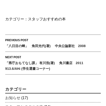
カテゴリー：
スタッフおすすめの本
Post
PREVIOUS POST
「八日目の蝉」 角田光代(著) 中央公論新社 2008
navigation
NEXT POST
「県庁おもてなし課」 有川浩(著) 角川書店 2011
913.6/AHi (学生選書コーナー)
カテゴリー
お知らせ
(17)