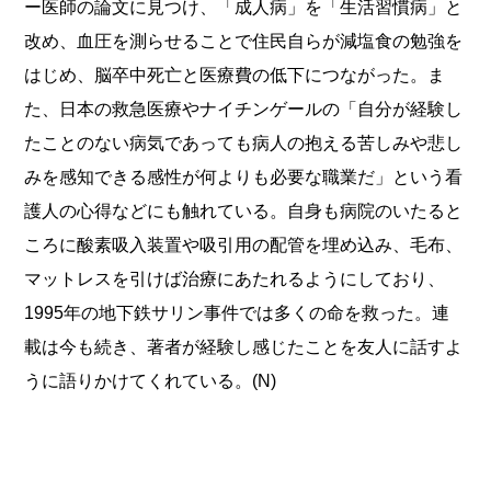
ー医師の論文に見つけ、「成人病」を「生活習慣病」と
改め、血圧を測らせることで住民自らが減塩食の勉強を
はじめ、脳卒中死亡と医療費の低下につながった。ま
た、日本の救急医療やナイチンゲールの「自分が経験し
たことのない病気であっても病人の抱える苦しみや悲し
みを感知できる感性が何よりも必要な職業だ」という看
護人の心得などにも触れている。自身も病院のいたると
ころに酸素吸入装置や吸引用の配管を埋め込み、毛布、
マットレスを引けば治療にあたれるようにしており、
1995年の地下鉄サリン事件では多くの命を救った。連
載は今も続き、著者が経験し感じたことを友人に話すよ
うに語りかけてくれている。(N)