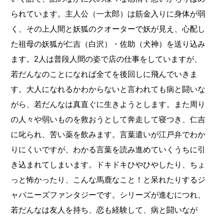
られています。主人公（一太郎）は筋金入りに身体が弱
く、その上人間と妖狐のクオーターで妖が見え、心配し
た祖母の妖狐が仁吉（白沢）・佐助（犬神）を送り込み
ます。2人は普段人間の姿で店の仕事をしていますが、
若だんなのことになれば全てを後回しに飛んでいきま
す。大人になれるかわからないと言われても病と闘いな
がら、若だんなは真直ぐに生きようとします。また周り
の人々や弱いものを救おうとして奔走して寝つき、仁吉
に叱られ、苦い薬を飲みます。言葉遣いが江戸弁でわか
りにくいですが、わかる言葉を読み進めていくうちに引
き込まれてしまいます。ドキドキひやひやしたり、ちょ
っと怖かったり、こんな馬鹿なこと！と呆れたりするジ
ャパニーズファンタジーです。シリーズが進むにつれ、
若だんなは友人を持ち、恋も経験して、病と闘いなが