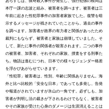
あらすじは、猟奇殺人事件が発生し、強行犯係の鞍岡は
本庁一課の志波と組み、被害者を調べます。被害者は三
年前に起きた性犯罪事件の加害者家族でした。復讐を暗
示するメッセージが残されていたことから、過去の事件
を調べます。加害者が政界の有力者と関係があったため
裁判にもならず、被害者と家族は崩壊していました。そ
して、新たに事件の関係者が殺害されます。二つの事件
の被害者、加害者、それぞれの家族、捜査をする刑事た
ち。物語は進むにつれ、日本での様々なジェンダー格差
を浮かびあがらせていきます。
「性犯罪」被害者は、性別、年齢に関係ありません。海
外と比べ比較的「安全な日本」であっても多発し、告発
や報道がされていますが氷山の一角です。必ずしも、加
害者が判明し法の裁きが下されるわけでもなく、被害者
やその家族が受けた心身のダメージは生涯消えることは