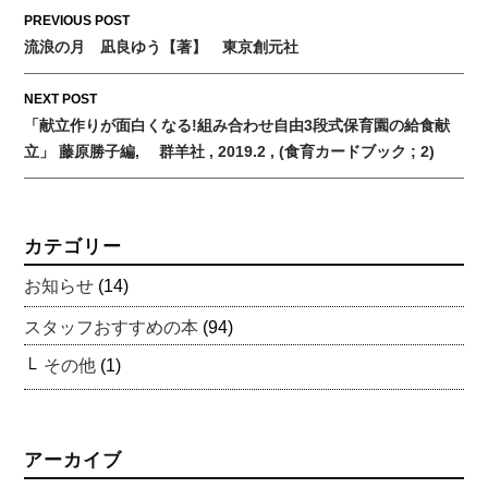
Post
PREVIOUS POST
流浪の月 凪良ゆう【著】 東京創元社
navigation
NEXT POST
「献立作りが面白くなる!組み合わせ自由3段式保育園の給食献
立」 藤原勝子編, 群羊社 , 2019.2 , (食育カードブック ; 2)
カテゴリー
お知らせ
(14)
スタッフおすすめの本
(94)
その他
(1)
アーカイブ