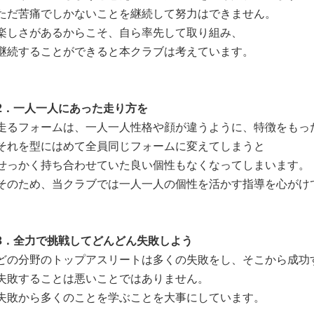
ただ苦痛でしかないことを継続して努力はできません。
楽しさがあるからこそ、自ら率先して取り組み、
継続することができると本クラブは考えています。
2
．
一人一人にあった走り方を
走るフォームは、一人一人性格や顔が違うように、特徴をもっ
それを型にはめて全員同じフォームに変えてしまうと
せっかく持ち合わせていた良い個性もなくなってしまいます。
そのため、当クラブでは一人一人の個性を活かす指導を心がけ
3
．
全力で挑戦してどんどん失敗しよう
どの分野のトップアスリートは多くの失敗をし、そこから成功
失敗することは悪いことではありません。
失敗から多くのことを学ぶことを大事にしています。