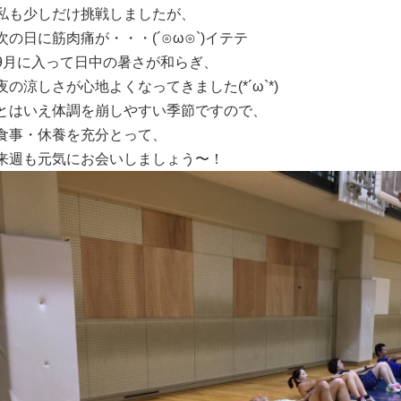
私も少しだけ挑戦しましたが、
次の日に筋肉痛が・・・(´⊙ω⊙`)イテテ
9月に入って日中の暑さが和らぎ、
夜の涼しさが心地よくなってきました(*´ω`*)
とはいえ体調を崩しやすい季節ですので、
食事・休養を充分とって、
来週も元気にお会いしましょう〜！