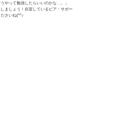
どうやって勉強したらいいのかな…。」
決しましょう！在室しているピア・サポー
さいね(^^♪