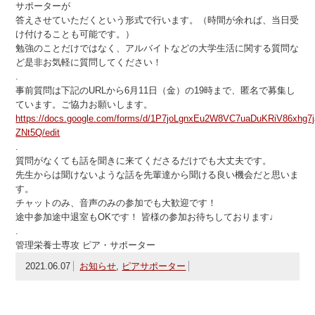
サポーターが
答えさせていただくという形式で行います。（時間が余れば、当日受
け付けることも可能です。）
勉強のことだけではなく、アルバイトなどの大学生活に関する質問な
ど是非お気軽に質問してください！
.
事前質問は下記のURLから6月11日（金）の19時まで、匿名で募集し
ています。ご協力お願いします。
https://docs.google.com/forms/d/1P7joLgnxEu2W8VC7uaDuKRiV86xhg
ZNt5Q/edit
.
質問がなくても話を聞きに来てくださるだけでも大丈夫です。
先生からは聞けないような話を先輩達から聞ける良い機会だと思いま
す。
チャットのみ、音声のみの参加でも大歓迎です！
途中参加途中退室もOKです！ 皆様の参加お待ちしております♩
.
管理栄養士専攻 ピア・サポーター
2021.06.07
お知らせ
,
ピアサポーター