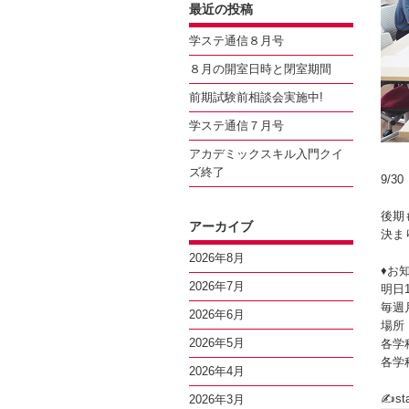
最近の投稿
学ステ通信８月号
８月の開室日時と閉室期間
前期試験前相談会実施中!
学ステ通信７月号
アカデミックスキル入門クイ
ズ終了
9/
後期
アーカイブ
決ま
2026年8月
♦お
2026年7月
明日
毎週
2026年6月
場所
2026年5月
各学
各学
2026年4月
✍sta
2026年3月