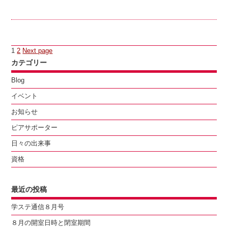
投
Page
Page
1
2
Next page
稿
カテゴリー
の
ペ
Blog
ー
イベント
ジ
送
お知らせ
り
ピアサポーター
日々の出来事
資格
最近の投稿
学ステ通信８月号
８月の開室日時と閉室期間