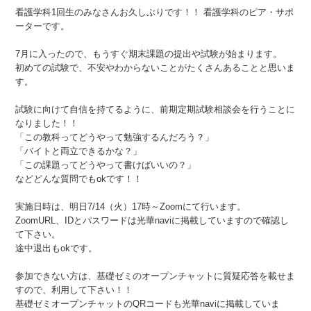
看護学科1回生のみなさんお久しぶりです！！ 看護学科のピア・サポ
ーターです。
7月に入ったので、もうすぐ期末課題の提出や試験が始まります。
初めての試験で、不安やわからないことがたくさんあることと思いま
す。
試験に向けて自信を持てるように、前期定期試験相談会を行うことに
なりました！！
「この教科ってどうやって勉強するんだろう？」
「バイトと両立できるかな？」
「この課題ってどうやって書けばいいの？」
などどんな質問でもokです！！
実施日時は、明日7/14（火）17時～Zoomにて行います。
ZoomURL、IDとパスワードは光華naviに掲載していますので確認し
て下さい。
途中退出もokです。
参加できない方は、基礎ゼミのオープンチャットに質疑応答を載せま
すので、利用して下さい！！
基礎ゼミオープンチャットのQRコードも光華naviに掲載していま