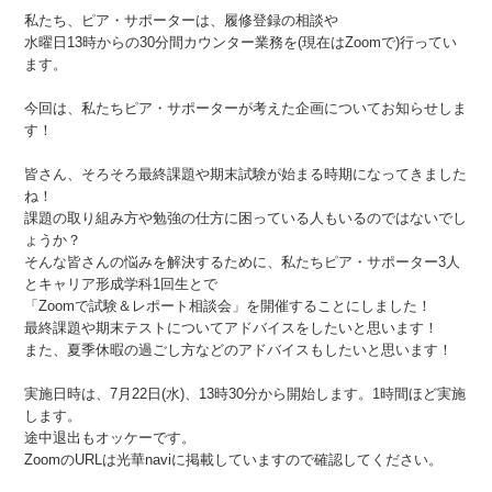
私たち、ピア・サポーターは、履修登録の相談や
水曜日13時からの30分間カウンター業務を(現在はZoomで)行ってい
ます。
今回は、私たちピア・サポーターが考えた企画についてお知らせしま
す！
皆さん、そろそろ最終課題や期末試験が始まる時期になってきました
ね！
課題の取り組み方や勉強の仕方に困っている人もいるのではないでし
ょうか？
そんな皆さんの悩みを解決するために、私たちピア・サポーター3人
とキャリア形成学科1回生とで
「Zoomで試験＆レポート相談会」を開催することにしました！
最終課題や期末テストについてアドバイスをしたいと思います！
また、夏季休暇の過ごし方などのアドバイスもしたいと思います！
実施日時は、7月22日(水)、13時30分から開始します。1時間ほど実施
します。
途中退出もオッケーです。
ZoomのURLは光華naviに掲載していますので確認してください。