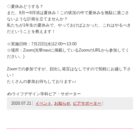
◇夏休みどうする？
また、8月〜9月頃は夏休み！この状況の中で夏休みを無駄に過ごさ
ないような計画を立てませんか？
私たちが1年生の夏休みで、やっておけばよかった、これはやるべき
だということを教えます！
☆実施日時：7月22日(水)12:00〜13:00
☆場所：Zoom(光華naviに掲載しているZoomのURLから参加してく
ださい。)
Zoomでの参加ですが、顔出し発言はなしですので気軽にお越し下さ
い！
たくさんの参加お待ちしております♪♪
✍ライフデザイン学科ピア・サポーター
2020.07.21
イベント
,
お知らせ
,
ピアサポーター