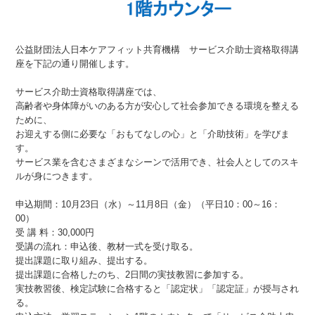
公益財団法人日本ケアフィット共育機構 サービス介助士資格取得講
座を下記の通り開催します。
サービス介助士資格取得講座では、
高齢者や身体障がいのある方が安心して社会参加できる環境を整える
ために、
お迎えする側に必要な「おもてなしの心」と「介助技術」を学びま
す。
サービス業を含むさまざまなシーンで活用でき、社会人としてのスキ
ルが身につきます。
申込期間：10月23日（水）～11月8日（金）（平日10：00～16：
00）
受 講 料：30,000円
受講の流れ：申込後、教材一式を受け取る。
提出課題に取り組み、提出する。
提出課題に合格したのち、2日間の実技教習に参加する。
実技教習後、検定試験に合格すると「認定状」「認定証」が授与され
る。