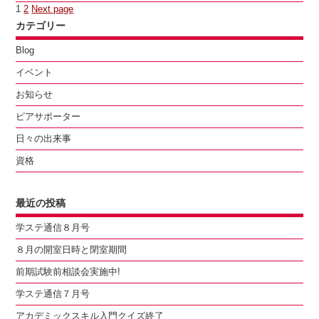
投
Page
Page
1
2
Next page
稿
カテゴリー
の
ペ
Blog
ー
イベント
ジ
送
お知らせ
り
ピアサポーター
日々の出来事
資格
最近の投稿
学ステ通信８月号
８月の開室日時と閉室期間
前期試験前相談会実施中!
学ステ通信７月号
アカデミックスキル入門クイズ終了