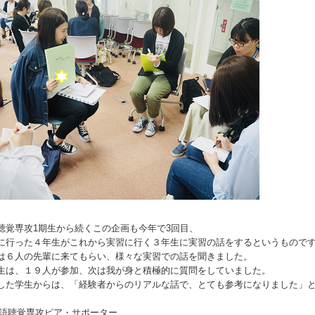
聴覚専攻1期生から続くこの企画も今年で3回目、
に行った４年生がこれから実習に行く３年生に実習の話をするというもので
は６人の先輩に来てもらい、様々な実習での話を聞きました。
生は、１９人が参加、次は我が身と積極的に質問をしていました。
した学生からは、「経験者からのリアルな話で、とても参考になりました」
語聴覚専攻ピア・サポーター