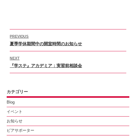
投
PREVIOUS
稿
Previous
夏季学休期間中の開室時間のお知らせ
ナ
ビ
post:
ゲ
NEXT
ー
Next
『学ステ』アカデミア：実習前相談会
シ
post:
ョ
ン
カテゴリー
Blog
イベント
お知らせ
ピアサポーター