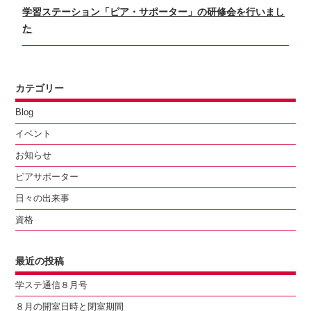
シ
Next
学習ステーション「ピア・サポーター」の研修会を行いまし
ョ
post:
た
ン
カテゴリー
Blog
イベント
お知らせ
ピアサポーター
日々の出来事
資格
最近の投稿
学ステ通信８月号
８月の開室日時と閉室期間