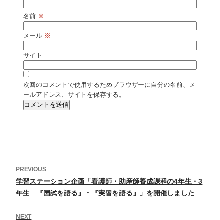
名前
※
メール
※
サイト
次回のコメントで使用するためブラウザーに自分の名前、メ
ールアドレス、サイトを保存する。
投
PREVIOUS
稿
Previous
学習ステーション企画「看護師・助産師養成課程の4年生・3
ナ
ビ
post:
年生 『国試を語る』・『実習を語る』」を開催しました
ゲ
ー
NEXT