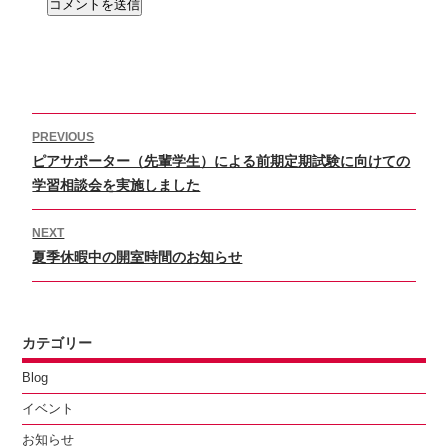
投
PREVIOUS
稿
Previous
ピアサポーター（先輩学生）による前期定期試験に向けての
ナ
ビ
post:
学習相談会を実施しました
ゲ
ー
NEXT
シ
Next
夏季休暇中の開室時間のお知らせ
ョ
post:
ン
カテゴリー
Blog
イベント
お知らせ