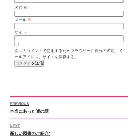
名前
※
メール
※
サイト
次回のコメントで使用するためブラウザーに自分の名前、メ
ールアドレス、サイトを保存する。
投
PREVIOUS
稿
Previous
本当にあった嘘の話
ナ
ビ
post:
ゲ
NEXT
ー
Next
新しい図書のご紹介*
シ