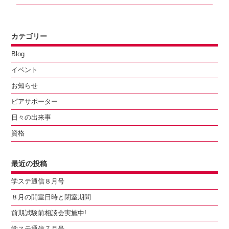
post:
ョ
ン
カテゴリー
Blog
イベント
お知らせ
ピアサポーター
日々の出来事
資格
最近の投稿
学ステ通信８月号
８月の開室日時と閉室期間
前期試験前相談会実施中!
学ステ通信７月号