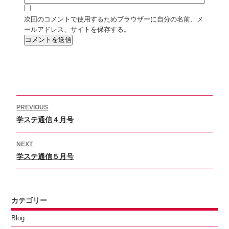
次回のコメントで使用するためブラウザーに自分の名前、メ
ールアドレス、サイトを保存する。
投
PREVIOUS
稿
Previous
学ステ通信４月号
ナ
ビ
post:
ゲ
NEXT
ー
Next
学ステ通信５月号
シ
post:
ョ
ン
カテゴリー
Blog