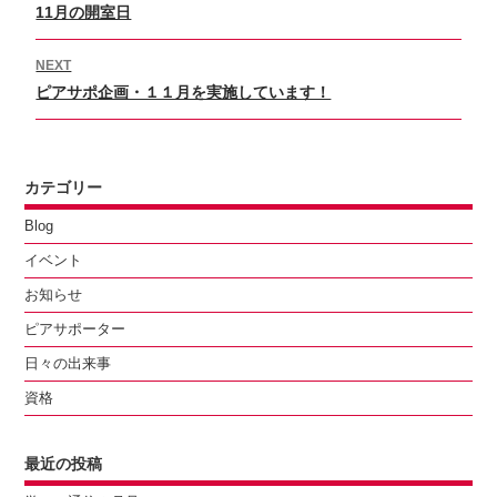
Previous
11月の開室日
ナ
ビ
post:
ゲ
NEXT
ー
Next
ピアサポ企画・１１月を実施しています！
シ
post:
ョ
ン
カテゴリー
Blog
イベント
お知らせ
ピアサポーター
日々の出来事
資格
最近の投稿