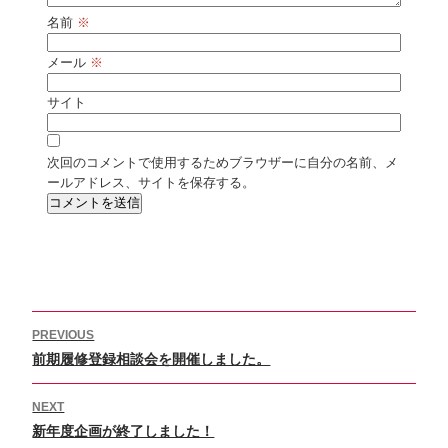
名前
※
メール
※
サイト
次回のコメントで使用するためブラウザーに自分の名前、メ
ールアドレス、サイトを保存する。
投
PREVIOUS
稿
Previous
前期履修登録相談会を開催しました。
ナ
ビ
post:
ゲ
NEXT
ー
Next
新年度企画が終了しました！
シ