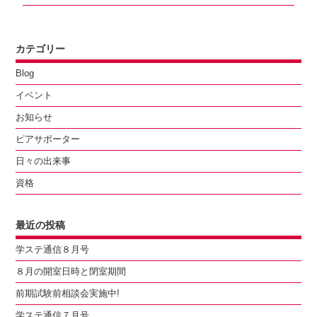
post:
ョ
ン
カテゴリー
Blog
イベント
お知らせ
ピアサポーター
日々の出来事
資格
最近の投稿
学ステ通信８月号
８月の開室日時と閉室期間
前期試験前相談会実施中!
学ステ通信７月号