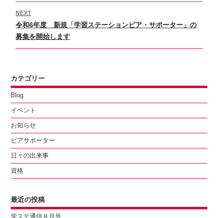
post:
ゲ
NEXT
ー
Next
令和6年度 新規「学習ステーションピア・サポーター」の
シ
post:
募集を開始します
ョ
ン
カテゴリー
Blog
イベント
お知らせ
ピアサポーター
日々の出来事
資格
最近の投稿
学ステ通信８月号