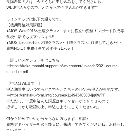
受講希望の人は、今のうちに申し込みをしてくださいね。
WEB申込みなので、どこからでも申込みができます^^
.
ラインナップは以下の通りです。
【後期資格対策講座】
●MOS Word2016<土曜クラス>…すぐに役立つ資格！レポート作成等
学校生活でも役立つスキル!!
●MOS Excel2016＜火曜クラス＞<土曜クラス>…取得しておきたい
資格NO.1！事務仕事で必ず使うExcel！！
.
詳しいスケジュールはこちら
⇒https://koka.manabi-support.jp/wp-content/uploads/2021-course-
schedule.pdf
.
【申込はWEBで！】
申込期間中はいつでもどこでも、こちらのHPから申込が可能です。
⇒https://shikaku-form.info/courses/1149434050D4jq0WPF
※ただし、一度申込んだ講座はキャンセルができませんので、
必ずしっかり確認の上、申込むようにしてくださいね。
.
何から始めていいか分からない方もまず、相談♪
資格アドバイザー相談可能日に、来訪してみてくださいね。お待ちし
ています^^