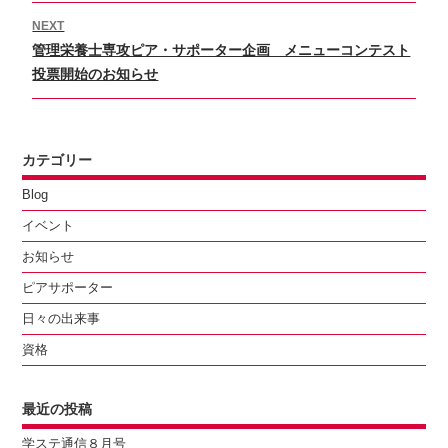
post:
ゲ
NEXT
ー
Next
管理栄養士専攻ピア・サポーター企画 メニューコンテスト
シ
post:
投票開始のお知らせ
ョ
ン
カテゴリー
Blog
イベント
お知らせ
ピアサポーター
日々の出来事
資格
最近の投稿
学ステ通信８月号