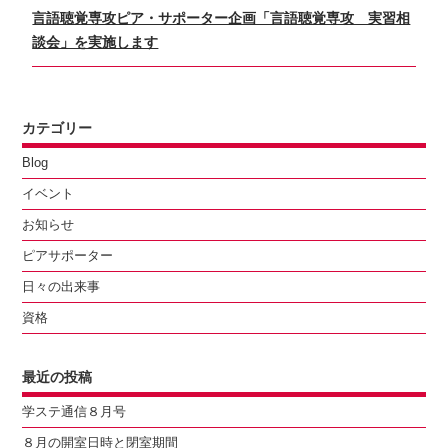
ー
Next
言語聴覚専攻ピア・サポーター企画「言語聴覚専攻 実習相
シ
post:
談会」を実施します
ョ
ン
カテゴリー
Blog
イベント
お知らせ
ピアサポーター
日々の出来事
資格
最近の投稿
学ステ通信８月号
８月の開室日時と閉室期間