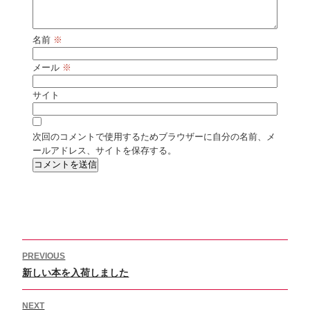
名前
※
メール
※
サイト
次回のコメントで使用するためブラウザーに自分の名前、メ
ールアドレス、サイトを保存する。
投
PREVIOUS
稿
Previous
新しい本を入荷しました
ナ
ビ
post:
ゲ
NEXT