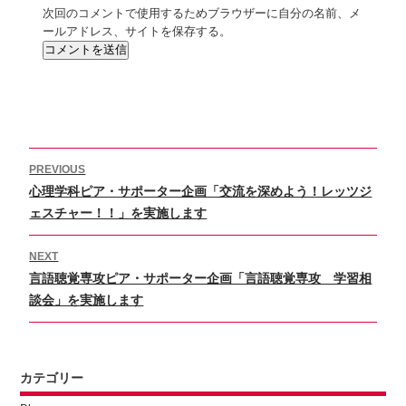
次回のコメントで使用するためブラウザーに自分の名前、メ
ールアドレス、サイトを保存する。
投
PREVIOUS
稿
Previous
心理学科ピア・サポーター企画「交流を深めよう！レッツジ
ナ
ビ
post:
ェスチャー！！」を実施します
ゲ
ー
NEXT
シ
Next
言語聴覚専攻ピア・サポーター企画「言語聴覚専攻 学習相
ョ
post:
談会」を実施します
ン
カテゴリー