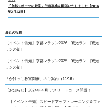
ゲ
NEXT
Next
『京都スポーツの殿堂』伝道事業を開催いたしました【2016
ー
post:
年2月13日】
シ
ョ
ン
最近の投稿
【イベント告知】京都マラソン2026 観光ラン [観光
ランの部]
【イベント告知】京都マラソン2025 観光ラン [観光
ランの部]
「かけっこ教室開催」のご案内（11/16）
【お知らせ】2024年４月 アスリートコース開設！
【イベント告知】スピードアップトレーニング＆フォ