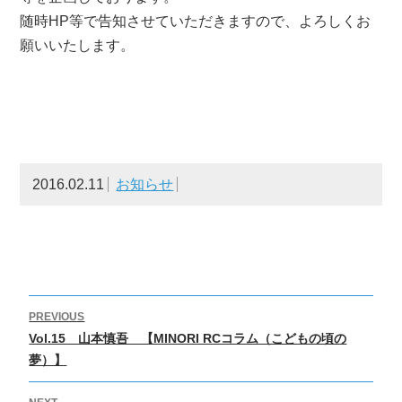
随時HP等で告知させていただきますので、よろしくお
願いいたします。
2016.02.11
お知らせ
投
PREVIOUS
稿
Previous
Vol.15 山本慎吾 【MINORI RCコラム（こどもの頃の
ナ
post:
夢）】
ビ