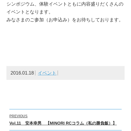
シンポジウム、体験イベントともに内容盛りだくさんの
イベントとなります。
みなさまのご参加（お申込み）をお待ちしております。
2016.01.18
イベント
投
PREVIOUS
稿
Previous
Vol.11 安本幸男 【MINORI RCコラム（私の勝負飯）】
ナ
post: