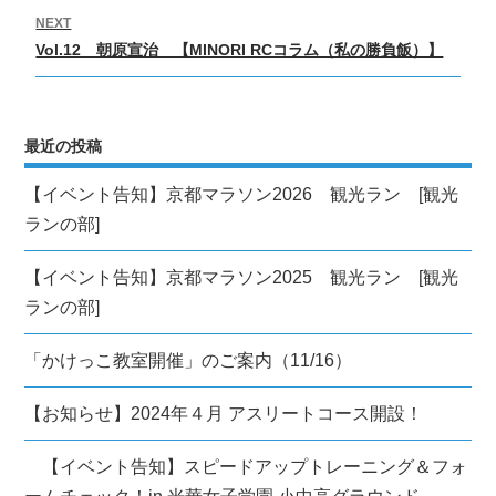
ビ
NEXT
Next
ゲ
Vol.12 朝原宣治 【MINORI RCコラム（私の勝負飯）】
post:
ー
シ
ョ
最近の投稿
ン
【イベント告知】京都マラソン2026 観光ラン [観光
ランの部]
【イベント告知】京都マラソン2025 観光ラン [観光
ランの部]
「かけっこ教室開催」のご案内（11/16）
【お知らせ】2024年４月 アスリートコース開設！
【イベント告知】スピードアップトレーニング＆フォ