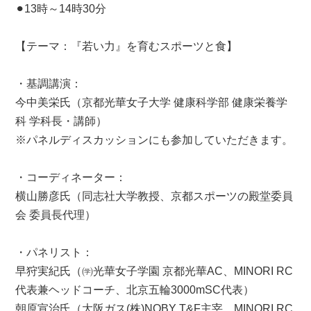
⚫︎13時～14時30分
【テーマ：『若い力』を育むスポーツと食】
・基調講演：
今中美栄氏（京都光華女子大学 健康科学部 健康栄養学
科 学科長・講師）
※パネルディスカッションにも参加していただきます。
・コーディネーター：
横山勝彦氏（同志社大学教授、京都スポーツの殿堂委員
会 委員長代理）
・パネリスト：
早狩実紀氏（㈻光華女子学園 京都光華AC、MINORI RC
代表兼ヘッドコーチ、北京五輪3000mSC代表）
朝原宣治氏（大阪ガス(株)NOBY T&F主宰、MINORI RC