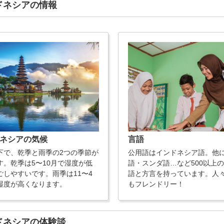
ンドネシアの情報
ネシアの気候
言語
下で、乾季と雨季の2つの季節が
公用語はインドネシア語。他
す。乾季は5〜10月で湿度が低
語・スンダ語…など500以上
ごしやすいです。雨季は11〜4
語と方言を持っています。人
湿度が高くなります。
もフレンドリー！
ンドネシアの体験談