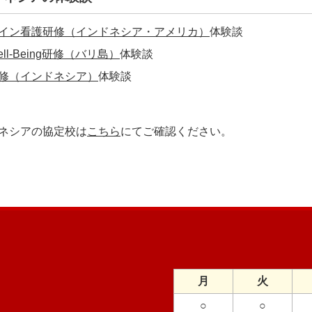
イン看護研修（インドネシア・アメリカ）
体験談
ll-Being研修（バリ島）
体験談
修（インドネシア）
体験談
ネシアの協定校は
こちら
にてご確認ください。
月
火
○
○