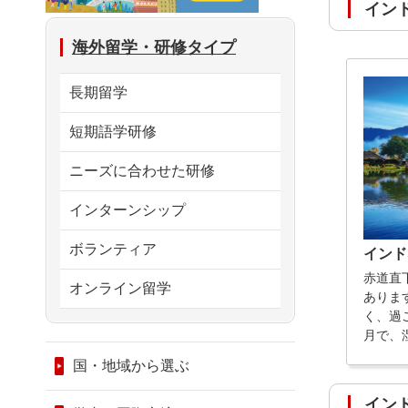
イ
海外留学・研修タイプ
長期留学
短期語学研修
ニーズに合わせた研修
インターンシップ
ボランティア
インド
赤道直
オンライン留学
ありま
く、過
月で、
国・地域から選ぶ
イ