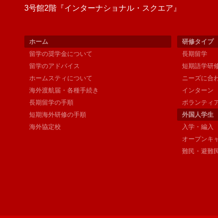
3号館2階『インターナショナル・スクエア
』
ホーム
研修タイプ
留学の奨学金について
長期留学
留学のアドバイス
短期語学研
ホームスティについて
ニーズに合
海外渡航届・各種手続き
インターン
長期留学の手順
ボランティ
短期海外研修の手順
外国人学生
海外協定校
入学・編入
オープンキ
難民・避難