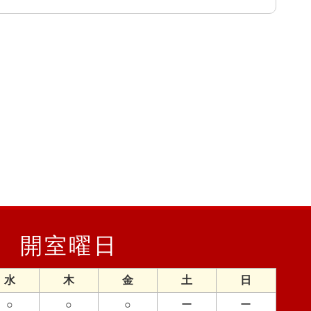
開室曜日
水
木
金
土
日
○
○
○
ー
ー