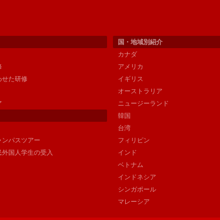
国・地域別紹介
カナダ
修
アメリカ
わせた研修
イギリス
オーストラリア
ア
ニュージーランド
韓国
台湾
ャンパスツアー
フィリピン
民外国人学生の受入
インド
ベトナム
インドネシア
シンガポール
マレーシア