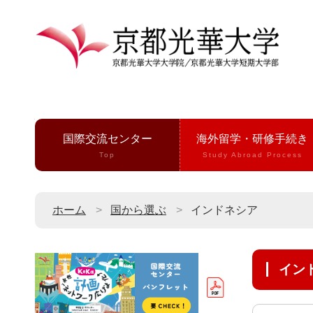
国際交流センター
海外留学・研修手続き
Top
Study Abroad Process
ホーム
国から選ぶ
インドネシア
イ