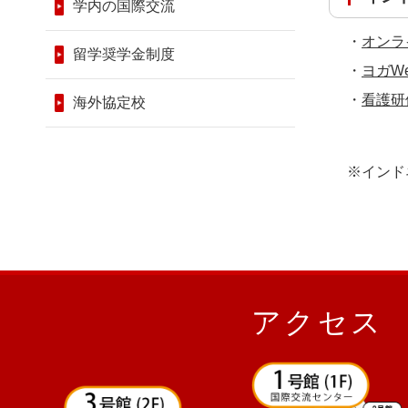
学内の国際交流
・
オンラ
留学奨学金制度
・
ヨガWe
・
看護研
海外協定校
※インド
アクセス