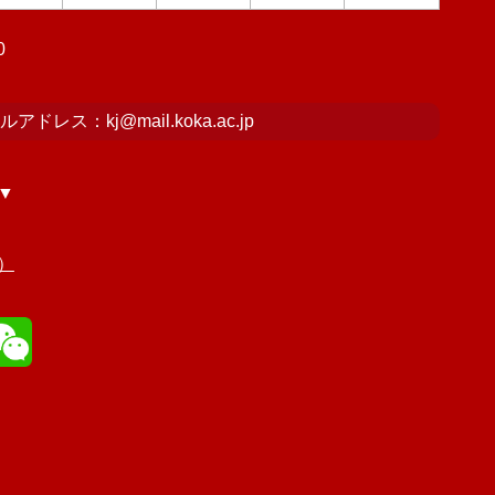
0
ルアドレス：kj
mail.koka.ac.jp
▼
）