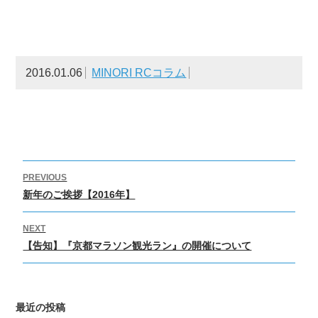
2016.01.06
MINORI RCコラム
投
PREVIOUS
稿
Previous
新年のご挨拶【2016年】
ナ
post:
ビ
NEXT
Next
ゲ
【告知】『京都マラソン観光ラン』の開催について
post:
ー
シ
ョ
最近の投稿