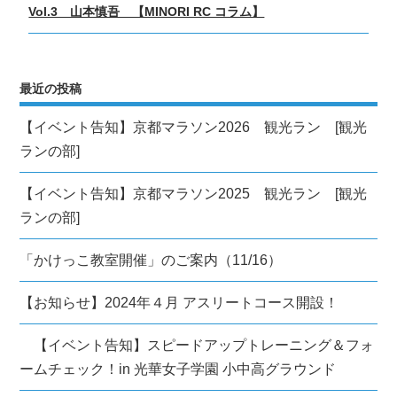
Next
ゲ
Vol.3 山本慎吾 【MINORI RC コラム】
post:
ー
シ
ョ
最近の投稿
ン
【イベント告知】京都マラソン2026 観光ラン [観光
ランの部]
【イベント告知】京都マラソン2025 観光ラン [観光
ランの部]
「かけっこ教室開催」のご案内（11/16）
【お知らせ】2024年４月 アスリートコース開設！
【イベント告知】スピードアップトレーニング＆フォ
ームチェック！in 光華女子学園 小中高グラウンド