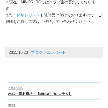
※現在、MINORI RCではクラブ生の募集しておりま
す。
また、
体験レッスン
も随時受け付けておりますので、ご
興味をお持ちの方は、ぜひお問い合わせください。
2015.10.23
プログラムレポート
投
PREVIOUS
稿
Previous
Vol.2 岡村輝将 【MINORI RC コラム】
ナ
post:
ビ
NEXT