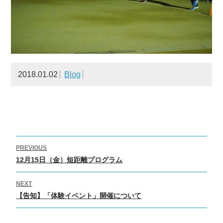
2018.01.02
Blog
投
PREVIOUS
稿
Previous
12月15日（金）短距離プログラム
ナ
post:
ビ
NEXT
Next
ゲ
【告知】「体験イベント」開催について
post:
ー
シ