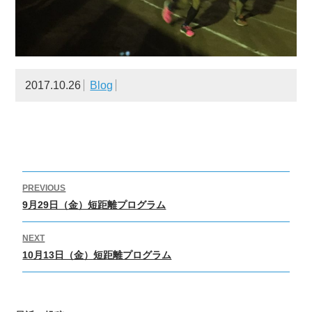
2017.10.26
Blog
投
PREVIOUS
稿
Previous
9月29日（金）短距離プログラム
ナ
post:
ビ
NEXT
Next
ゲ
10月13日（金）短距離プログラム
post:
ー
シ
ョ