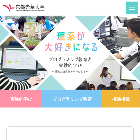
T
ご
実施担当者紹介（
採択プログ
実験的学
成果
実験的学び
プログラミング教育
概論授業
NE