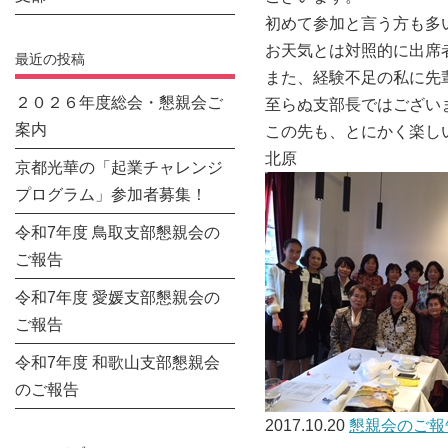
初めて参加と言う方も多
お天気とは対照的に出席
最近の投稿
また、経験不足の私に先
２０２６年度総会・懇親会ご
至らぬ支部長ではござい
案内
この先も、とにかく楽し
北原
京都光華の「起業チャレンジ
プログラム」参加者募集！
令和7年度 鳥取支部懇親会の
ご報告
令和7年度 愛媛支部懇親会の
ご報告
令和7年度 和歌山支部懇親会
のご報告
2017.10.20
懇親会のご報