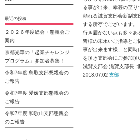
る事が出来、幸甚の至り
頼れる滋賀支部会新副支
最近の投稿
する所存でございます。
２０２６年度総会・懇親会ご
行き届かない点も多々あ
案内
皆様の末永いご指導とご
事が出来ます様、と同時
京都光華の「起業チャレンジ
を頂き支部会にご参加頂
プログラム」参加者募集！
滋賀支部会 滋賀支部長 
令和7年度 鳥取支部懇親会の
2018.07.02
支部
ご報告
令和7年度 愛媛支部懇親会の
ご報告
令和7年度 和歌山支部懇親会
のご報告