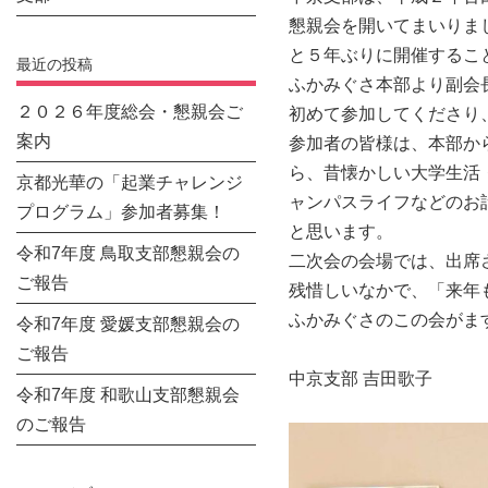
懇親会を開いてまいりま
と５年ぶりに開催するこ
最近の投稿
ふかみぐさ本部より副会
２０２６年度総会・懇親会ご
初めて参加してくださり
案内
参加者の皆様は、本部か
ら、昔懐かしい大学生活
京都光華の「起業チャレンジ
ャンパスライフなどのお
プログラム」参加者募集！
と思います。
令和7年度 鳥取支部懇親会の
二次会の会場では、出席
ご報告
残惜しいなかで、「来年
ふかみぐさのこの会がま
令和7年度 愛媛支部懇親会の
ご報告
中京支部 吉田歌子
令和7年度 和歌山支部懇親会
のご報告