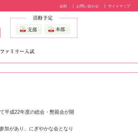
会則
お問い合わせ
サイトマップ
て平成
22
年度の総会・懇親会が開
参加があり、にぎやかな会となり