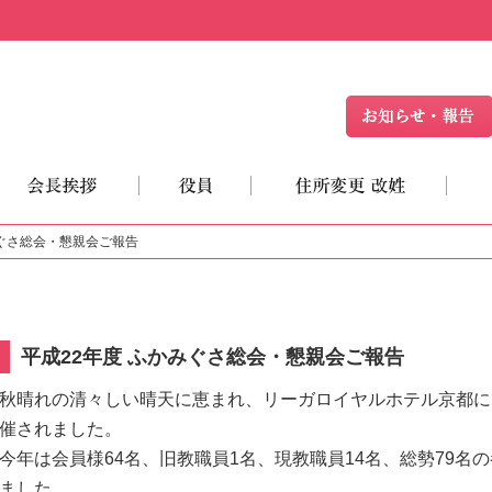
かみぐさ総会・懇親会ご報告
平成22年度 ふかみぐさ総会・懇親会ご報告
秋晴れの清々しい晴天に恵まれ、リーガロイヤルホテル京都に
催されました。
今年は会員様
64
名、旧教職員
1
名、現教職員
14
名、総勢
79
名の
ました。