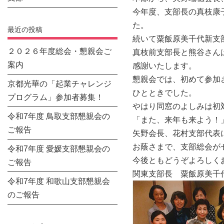
今年度、支部長の真枝康
た。
最近の投稿
続いて粟飯原美千代新支
２０２６年度総会・懇親会ご
真枝前支部長と熊谷さん
案内
感謝いたします。
懇親会では、初めて参加
京都光華の「起業チャレンジ
ひとときでした。
プログラム」参加者募集！
やはり同窓のよしみは初
令和7年度 鳥取支部懇親会の
「また、来年も来よう！
ご報告
矢野会長、花村支部代表
お蔭さまで、支部総会が
令和7年度 愛媛支部懇親会の
今後ともどうぞよろしく
ご報告
関東支部長 粟飯原美千
令和7年度 和歌山支部懇親会
のご報告