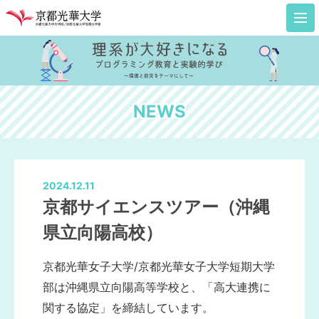
T
ご
NEWS
実施担当者紹介（
採択プログ
実験的学
2024.12.11
京都サイエンスツアー（沖縄
成果
県立向陽高校）
NE
京都光華女子大学/京都光華女子大学短期大学
部は沖縄県立向陽高等学校と、「高大連携に
関する協定」を締結しています。