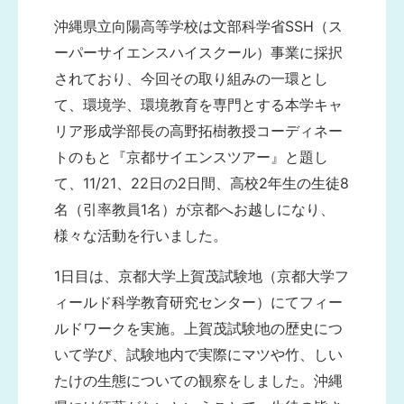
沖縄県立向陽高等学校は文部科学省SSH（ス
ーパーサイエンスハイスクール）事業に採択
されており、今回その取り組みの一環とし
て、環境学、環境教育を専門とする本学キャ
リア形成学部長の高野拓樹教授コーディネー
アク
トのもと『京都サイエンスツアー』と題し
て、11/21、22日の2日間、高校2年生の生徒8
名（引率教員1名）が京都へお越しになり、
様々な活動を行いました。
1日目は、京都大学上賀茂試験地（京都大学フ
ィールド科学教育研究センター）にてフィー
ルドワークを実施。上賀茂試験地の歴史につ
いて学び、試験地内で実際にマツや竹、しい
たけの生態についての観察をしました。沖縄