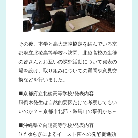
その後、本学と高大連携協定を結んでいる京
都府立北稜高等学校へ訪問。北稜高校の生徒
の皆さんとお互いの探究活動について発表の
場を設け、取り組みについての質問や意見交
換などを行いました。
■京都府立北稜高等学校/発表内容
風倒木発生は自然的要因だけで考察してもい
いのか？～京都市北部・鞍馬山の事例から～
■沖縄県立向陽高等学校/発表内容
1/ｆゆらぎによるイースト菌への発酵促進効